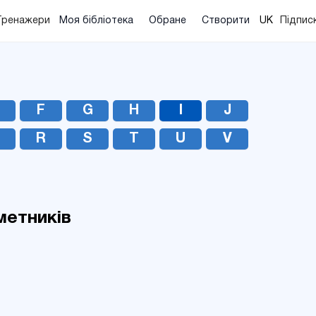
Тренажери
Моя бібліотека
Обране
Створити
UK
Підпис
EN
UA
RU
F
G
H
I
J
Q
R
S
T
U
V
метників