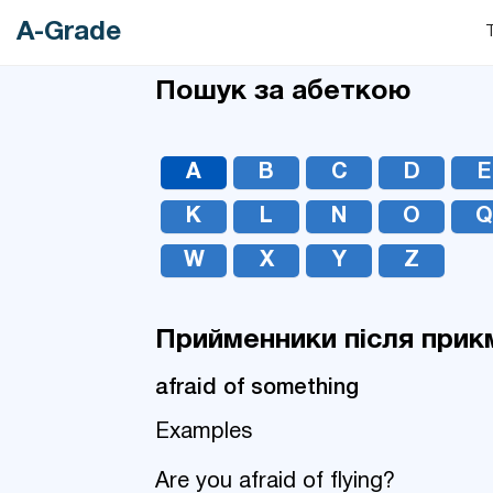
A-Grade
Пошук за абеткою
A
B
C
D
E
K
L
N
O
W
X
Y
Z
Прийменники після прик
afraid of something
Examples
Are you afraid of flying?