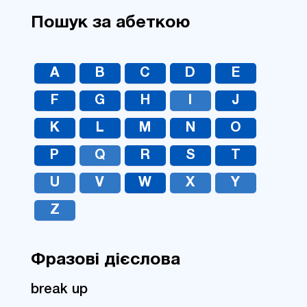
Пошук за абеткою
A
B
C
D
E
F
G
H
I
J
K
L
M
N
O
P
Q
R
S
T
U
V
W
X
Y
Z
Фразові дієслова
break up