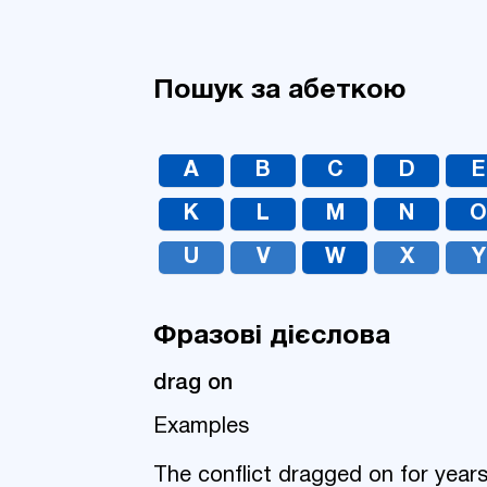
Пошук за абеткою
A
B
C
D
E
K
L
M
N
U
V
W
X
Y
Фразові дієслова
drag on
Examples
The conflict dragged on for years