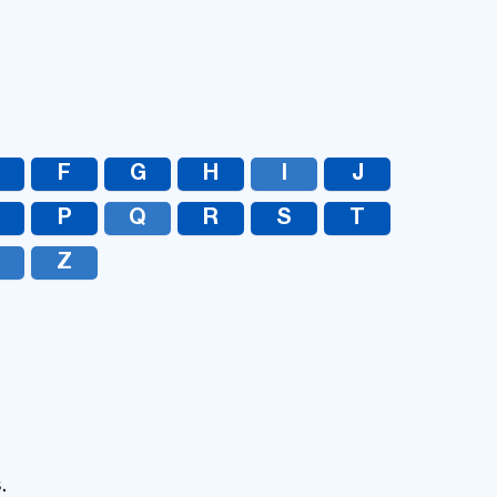
UA
RU
F
G
H
I
J
O
P
Q
R
S
T
Z
.