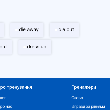
die away
die out
out
dress up
ро тренування
Тренажери
лог
Слова
ро нас
Вправи за рівнями