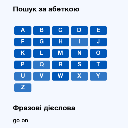
Пошук за абеткою
A
B
C
D
E
F
G
H
I
J
K
L
M
N
O
P
Q
R
S
T
U
V
W
X
Y
Z
Фразові дієслова
go on