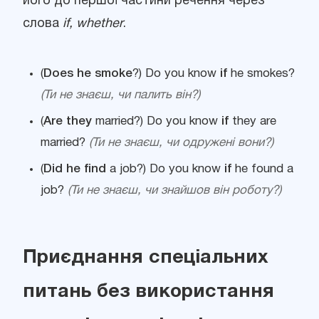
його до першої частини речення через
слова
if, whether
.
(
Does he smoke
?) Do you know
if
he smokes?
(Ти не знаєш, чи палить він?)
(
Are they
married?) Do you know
if
they are
married?
(Ти не знаєш, чи одружені вони?)
(
Did he find
a job?) Do you know
if
he found a
job?
(Ти не знаєш, чи знайшов він роботу?)
Приєднання спеціальних
питань без використання