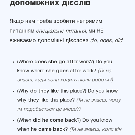
допоміжних дієслів
Якщо нам треба зробити непрямим
питанням
спеціальне питання
, ми НЕ
вживаємо допоміжні дієслова
do, does, did
(Where
does she go
after work?) Do you
know where
she goes
after work?
(Ти не
знаєш, куди вона ходить після роботи?)
(Why
do they like
this place?) Do you know
why
they like
this place?
(Ти не знаєш, чому
їм подобається це місце?)
(When
did he come back
?) Do you know
when
he came back
?
(Ти не знаєш, коли він