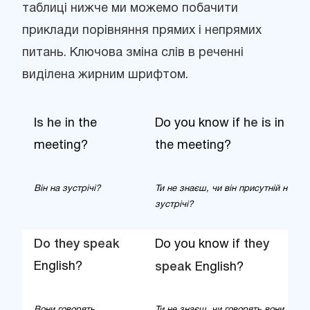
таблиці нижче ми можемо побачити
приклади порівняння прямих і непрямих
питань. Ключова зміна слів в реченні
виділена жирним шрифтом.
Is he
in the
Do you know if
he is
in
meeting?
the meeting?
Він на зустрічі?
Ти не знаєш, чи він присутній на
зустрічі?
Do they speak
Do you know if
they
English?
speak
English?
Вони говорять
Ти не знаєш, чи говорять вони