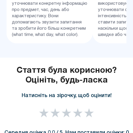
уточнювати конкретну інформацію
використовують
про предмет, час, день або
уточнювати сту
характеристику. Вони
інтенсивність. 
допомагають звузити запитання
ставити запитан
та зробити його більш конкретним
наскільки щось 
(what time, what day, what color).
швидке або част
Стаття була корисною?
Оцініть, будь-ласка
Натисніть на зірочку, щоб оцінити!
★
★
★
★
★
Середня оцінка
0.0
/ 5. Нам поставили оцінки:
0