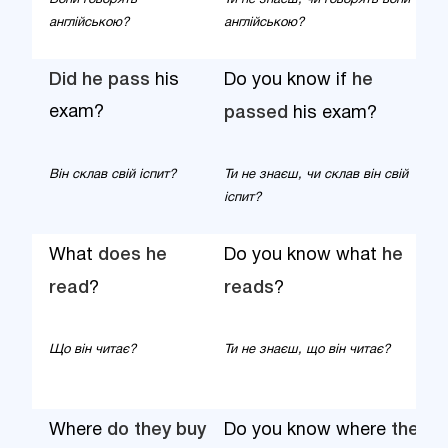
англійською?
англійською?
Did he pass
his
Do you know if
he
exam?
passed
his exam?
Він склав свій іспит?
Ти не знаєш, чи склав він свій
іспит?
What
does he
Do you know what
he
read
?
reads
?
Що він читає?
Ти не знаєш, що він читає?
Where
do they buy
Do you know where
they