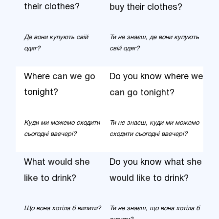
their clothes?
buy
their clothes?
Де вони купують свій
Ти не знаєш, де вони купують
одяг?
свій одяг?
Where
can we go
Do you know where
we
tonight?
can go
tonight?
Куди ми можемо сходити
Ти не знаєш, куди ми можемо
сьогодні ввечері?
сходити сьогодні ввечері?
What
would she
Do you know what
she
like
to drink?
would like
to drink?
Що вона хотіла б випити?
Ти не знаєш, що вона хотіла б