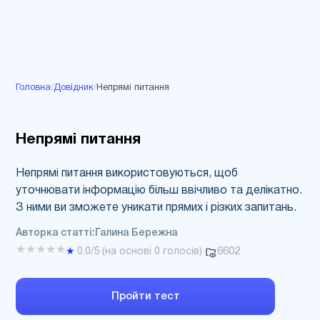
Головна
/
Довідник
/
Непрямі питання
Непрямі питання
Непрямі питання використовуються, щоб
уточнювати інформацію більш ввічливо та делікатно.
З ними ви зможете уникати прямих і різких запитань.
Авторка статті:
Галина Бережна
★
★
★
★
★
6602
★
0.0
/5
·
(на основі
0
голосів)
·
Пройти тест