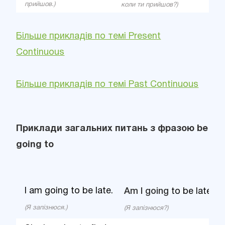
прийшов.)
коли ти прийшов?)
Більше прикладів по темі Present
Continuous
Більше прикладів по темі Past Continuous
Приклади загальних питань з фразою be
going to
I am going to be late.
Am I going
to be late?
(Я запізнюся.)
(Я запізнюся?)