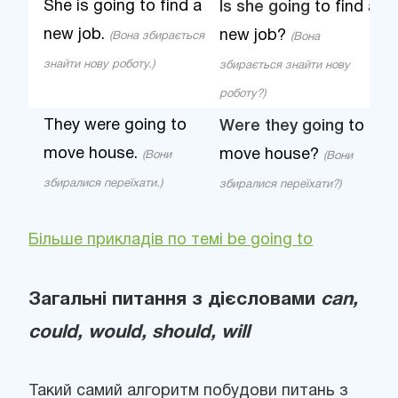
She is going to find a
Is she going
to find a
new job.
new job?
(Вона збирається
(Вона
знайти нову роботу.)
збирається знайти нову
роботу?)
They were going to
Were they going
to
move house.
move house?
(Вони
(Вони
збиралися переїхати.)
збиралися переїхати?)
Більше прикладів по темі be going to
Загальні питання з дієсловами
can,
could, would, should, will
Такий самий алгоритм побудови питань з