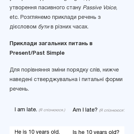
утворення пасивного стану
Passive Voice
,
etc. Розглянемо приклади речень з
дієсловом
бути
в різних часах.
Приклади загальних питань в
Present/Past Simple
Для порівняння зміни порядку слів, нижче
наведені стверджувальна і питальні форми
речень.
I am late.
Am I
late?
(Я спізнююся.)
(Я спізнююся?)
He is 10 years old.
Is he
10 years old?