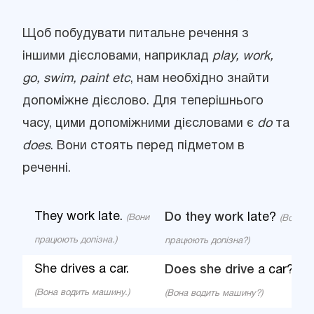
Щоб побудувати питальне речення з
іншими дієсловами, наприклад
play, work,
go, swim, paint etc
, нам необхідно знайти
допоміжне дієслово. Для теперішнього
часу, цими допоміжними дієсловами є
do
та
does
. Вони стоять перед підметом в
реченні.
They work late.
Do they work
late?
(Вони
(Вони
працюють допізна.)
працюють допізна?)
She drives a car.
Does she drive
a car?
(Вона водить машину.)
(Вона водить машину?)