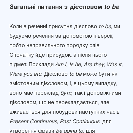
Загальні питання з дієсловом
to be
Коли в реченні присутнє дієслово
to be
, ми
будуємо речення за допомогою інверсії,
тобто неправильного порядку слів.
Спочатку йде присудок, а після нього
підмет. Приклади
Am I, Is he, Are they, Was it,
Were you etc
. Дієслово
to be
може бути як
змістовним дієсловом, і, в цьому випадку,
воно має переклад
бути
, так і допоміжними
дієсловом, що не перекладається, але
вживається для побудови наступних часів
Present Continuous
,
Past Continuous
, для
утворення фрази
be going to
, для