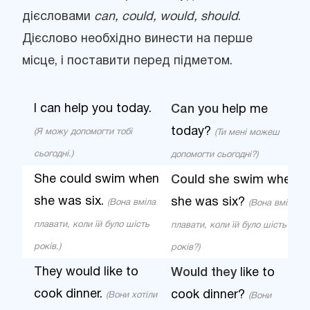
дієсловами
can, could, would, should
.
Дієслово необхідно винести на перше
місце, і поставити перед підметом.
I can help you today.
Can you
help me
today?
(Я можу допомогти тобі
(Ти мені можеш
сьогодні.)
допомогти сьогодні?)
She could swim when
Could she
swim when
she was six.
she was six?
(Вона вміла
(Вона вміла
плавати, коли їй було шість
плавати, коли їй було шість
років.)
років?)
They would like to
Would they
like to
cook dinner.
cook dinner?
(Вони хотіли
(Вони