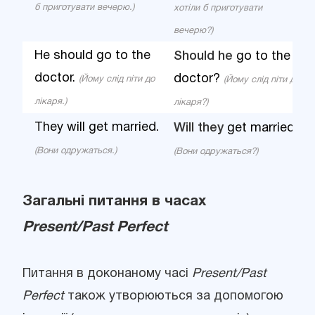
б приготувати вечерю.)
хотіли б приготувати
вечерю?)
He should go to the
Should he
go to the
doctor.
doctor?
(Йому слід піти до
(Йому слід піти до
лікаря.)
лікаря?)
They will get married.
Will they
get married?
(Вони одружаться.)
(Вони одружаться?)
Загальні питання в часах
Present/Past Perfect
Питання в доконаному часі
Present/Past
Perfect
також утворюються за допомогою