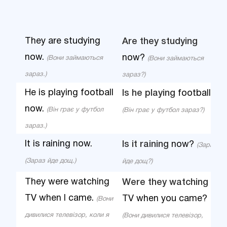
They are studying
Are they studying
now.
now?
(Вони займаються
(Вони займаються
зараз.)
зараз?)
He is playing football
Is he playing
football?
now.
(Він грає у футбол
(Він грає у футбол зараз?)
зараз.)
It is raining now.
Is it raining
now?
(Зараз
(Зараз йде дощ.)
йде дощ?)
They were watching
Were they watching
TV when I came.
TV when you came?
(Вони
дивилися телевізор, коли я
(Вони дивилися телевізор,