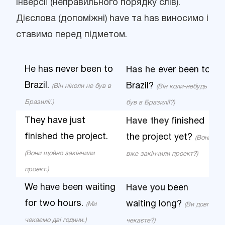
інверсії (неправильного порядку слів).
Дієслова (допоміжні) have та has виносимо і
ставимо перед підметом.
He has never been to
Has he
ever been to
Brazil.
Brazil?
(Він ніколи не був в
(Він коли-небудь
Бразилії.)
був в Бразилії?)
They have just
Have they
finished
finished the project.
the project yet?
(Вони
(Вони щойно закінчили
вже закінчили проект?)
проект.)
We have been waiting
Have you
been
for two hours.
waiting long?
(Ми
(Ви довго
чекаємо дві години.)
чекаєте?)