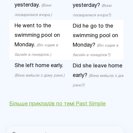
yesterday.
yesterday?
(Вони
(Вони
посварилися вчора.)
посварилися вчора?)
He went to the
Did he go
to the
swimming pool on
swimming pool on
Monday.
Monday?
(Він ходив в
(Він ходив в
басейн в понеділок.)
басейн в понеділок?)
She left home early.
Did she leave
home
early?
(Вона вийшла з дому рано.)
(Вона вийшла з дому
рано?)
Більше прикладів по темі Past Simple