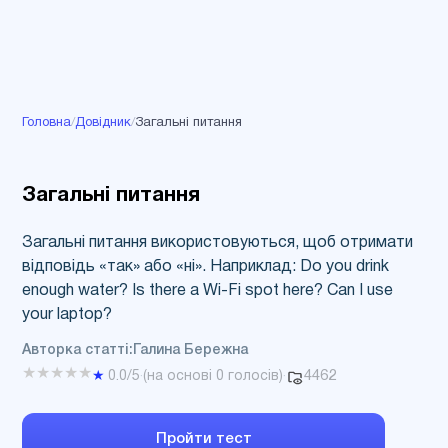
Головна
/
Довідник
/
Загальні питання
Загальні питання
Загальні питання використовуються, щоб отримати
відповідь «так» або «ні». Наприклад: Do you drink
enough water? Is there a Wi-Fi spot here? Can I use
your laptop?
Авторка статті:
Галина Бережна
★
★
★
★
★
4462
★
0.0
/5
·
(на основі
0
голосів)
·
Пройти тест