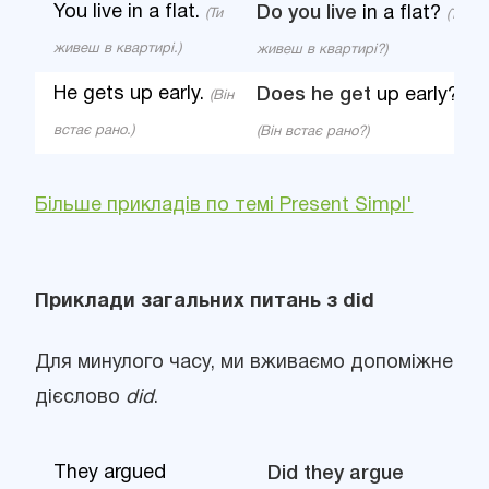
You live in a flat.
Do you live
in a flat?
(Ти
(Ти
живеш в квартирі.)
живеш в квартирі?)
He gets up early.
Does he get
up early?
(Він
встає рано.)
(Він встає рано?)
Більше прикладів по темі Present Simpl'
Приклади загальних питань з did
Для минулого часу, ми вживаємо допоміжне
дієслово
did
.
They argued
Did they argue