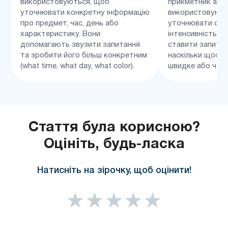
використовуються, щоб
прикметник або 
уточнювати конкретну інформацію
використовують
про предмет, час, день або
уточнювати сту
характеристику. Вони
інтенсивність. 
допомагають звузити запитання
ставити запитан
та зробити його більш конкретним
наскільки щось 
(what time, what day, what color).
швидке або част
Стаття була корисною?
Оцініть, будь-ласка
Натисніть на зірочку, щоб оцінити!
★
★
★
★
★