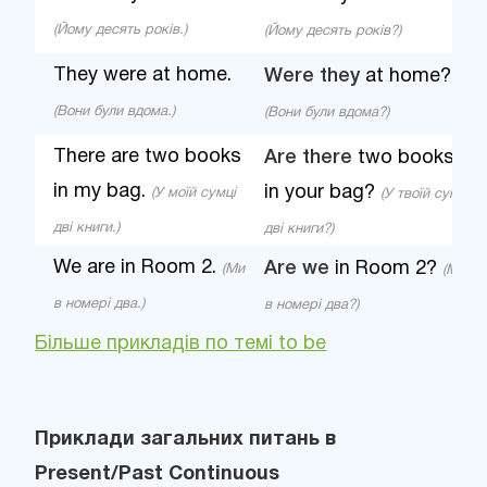
(Йому десять років.)
(Йому десять років?)
They were at home.
Were they
at home?
(Вони були вдома.)
(Вони були вдома?)
There are two books
Are there
two books
in my bag.
in your bag?
(У моїй сумці
(У твоїй сумці
дві книги.)
дві книги?)
We are in Room 2.
Are we
in Room 2?
(Ми
(Ми
в номері два.)
в номері два?)
Більше прикладів по темі to be
Приклади загальних питань в
Present/Past Continuous