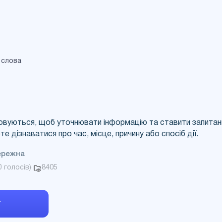
UA
RU
 слова
овуються, щоб уточнювати інформацію та ставити запитання
те дізнаватися про час, місце, причину або спосіб дії.
ережна
8405
0
голосів)
·
т