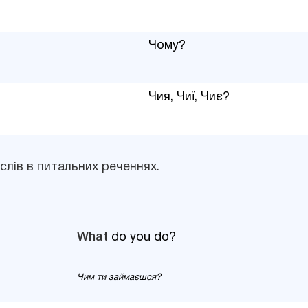
Чому?
Чия, Чиї, Чиє?
слів в питальних реченнях.
What
do you do?
Чим ти займаєшся?