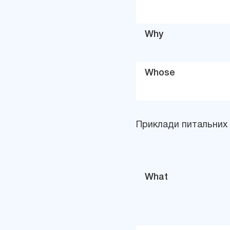
Why
Whose
Приклади питальних 
What