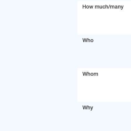
How much/many
Who
Whom
Why