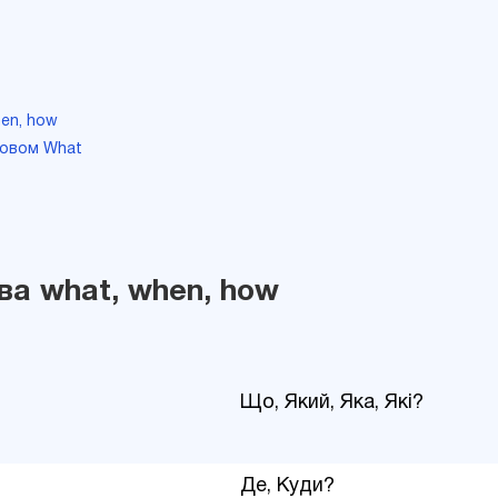
hen, how
ловом What
ва what, when, how
Що, Який, Яка, Які?
Де, Куди?