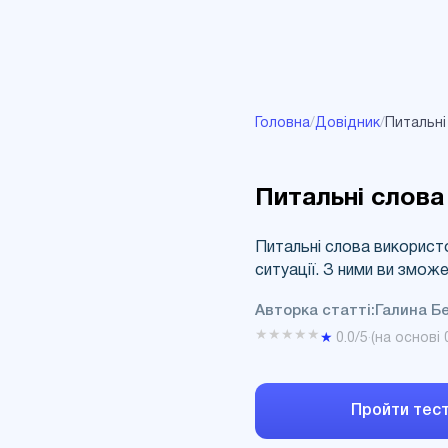
Головна
/
Довідник
/
Питальні
Питальні слова
Питальні слова використ
ситуації. З ними ви зможе
Авторка статті:
Галина Б
★
★
★
★
★
★
0.0
/5
·
(на основі
Пройти тес