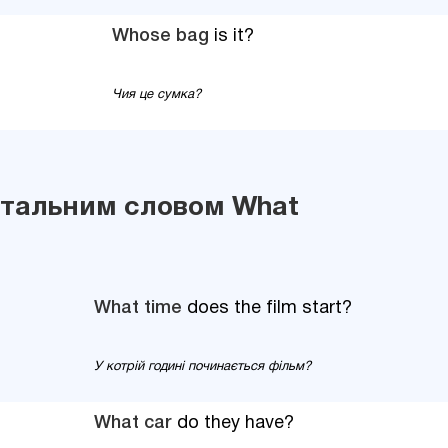
Whose bag
is it?
Чия це сумка?
итальним словом What
What time
does the film start?
У котрій годині починається фільм?
What car
do they have?