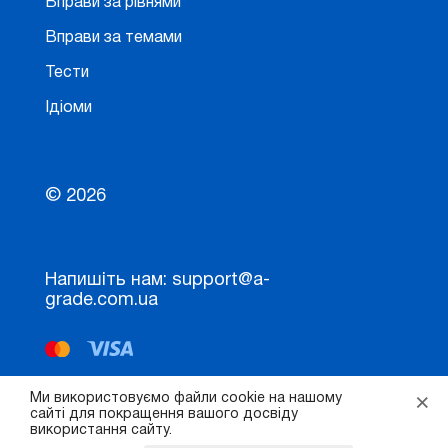
Вправи за рівнями
Вправи за темами
Тести
Ідіоми
© 2026
Напишіть нам: support@a-
grade.com.ua
×
Ми використовуємо файли cookie на нашому
сайті для покращення вашого досвіду
використання сайту.