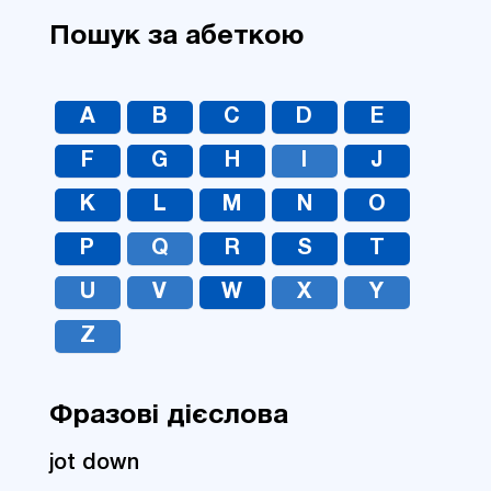
Пошук за абеткою
A
B
C
D
E
F
G
H
I
J
K
L
M
N
O
P
Q
R
S
T
U
V
W
X
Y
Z
Фразові дієслова
jot down