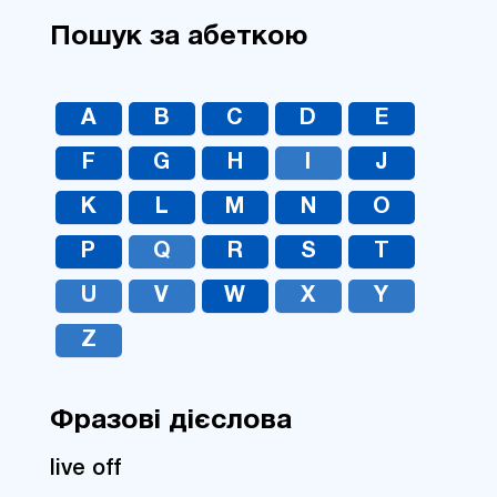
Пошук за абеткою
A
B
C
D
E
F
G
H
I
J
K
L
M
N
O
P
Q
R
S
T
U
V
W
X
Y
Z
Фразові дієслова
live off