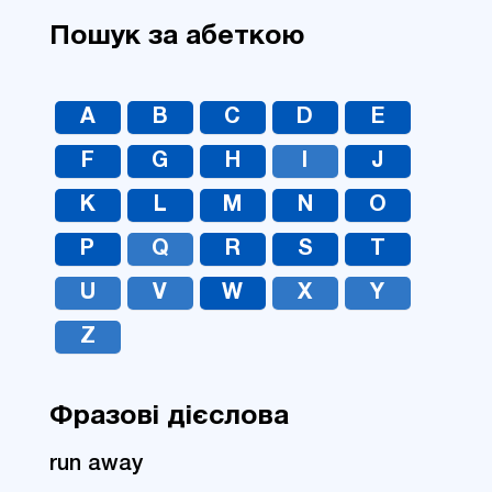
Пошук за абеткою
A
B
C
D
E
F
G
H
I
J
K
L
M
N
O
P
Q
R
S
T
U
V
W
X
Y
Z
Фразові дієслова
run away