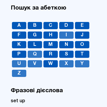
Пошук за абеткою
A
B
C
D
E
F
G
H
I
J
K
L
M
N
O
P
Q
R
S
T
U
V
W
X
Y
Z
Фразові дієслова
set up