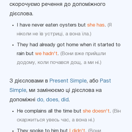
скорочуємо речення до допоміжного
дієслова.
I have never eaten oysters but
she has
.
(Я
ніколи не їв устриці, а вона їла.)
They had already got home when it started to
rain but
we hadn't
.
(Вони вже прийшли
додому, коли почався дощ, а ми ні.)
З дієсловами в
Present Simple
, або
Past
Simple
, ми замінюємо ці дієслова на
допоміжні
do, does, did
.
He complains all the time but
she doesn't
.
(Він
скаржиться увесь час, а вона ні.)
They spoke to him but
I didn't
.
(Вони