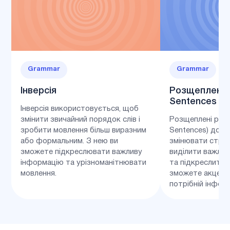
Grammar
Grammar
Інверсія
Розщеплені р
Sentences
Інверсія використовується, щоб
змінити звичайний порядок слів і
Розщеплені рече
зробити мовлення більш виразним
Sentences) доп
або формальним. З нею ви
змінювати стру
зможете підкреслювати важливу
виділити важлив
інформацію та урізноманітнювати
та підкреслити її
мовлення.
зможете акцент
потрібній інформ