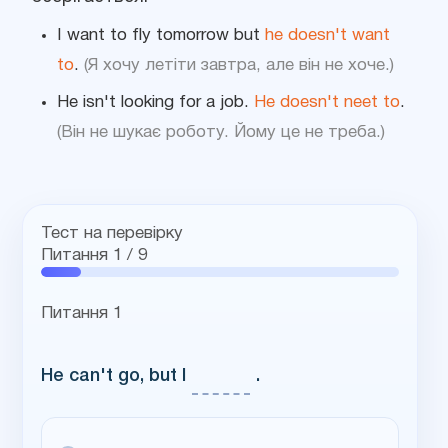
I want to fly tomorrow but
he doesn't want
to
.
(Я хочу летіти завтра, але він не хоче.)
He isn't looking for a job.
He doesn't neet to
.
(Він не шукає роботу. Йому це не треба.)
Тест на перевірку
Питання
1
/ 9
Питання 1
He can't go, but I
text
.