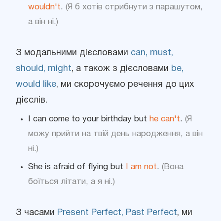
wouldn't
.
(Я б хотів стрибнути з парашутом,
а він ні.)
З модальними дієсловами
can, must,
should, might
, а також з дієсловами
be,
would like
, ми скорочуємо речення до цих
дієслів.
I can come to your birthday but
he can't
.
(Я
можу прийти на твій день народження, а він
ні.)
She is afraid of flying but
I am not
.
(Вона
боїться літати, а я ні.)
З часами
Present Perfect, Past Perfect
, ми