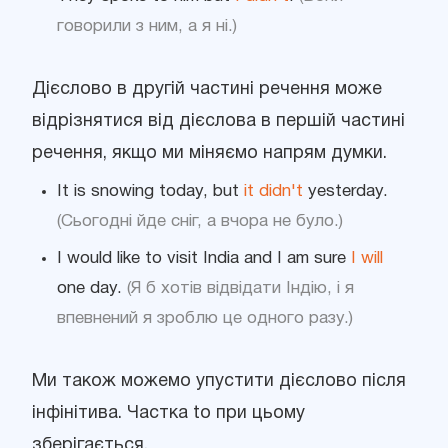
говорили з ним, а я ні.)
Дієслово в другій частині речення може
відрізнятися від дієслова в першій частині
речення, якщо ми міняємо напрям думки.
It is snowing today, but
it didn't
yesterday.
(Сьогодні йде сніг, а вчора не було.)
I would like to visit India and I am sure
I will
one day.
(Я б хотів відвідати Індію, і я
впевнений я зроблю це одного разу.)
Ми також можемо упустити дієслово після
інфінітива. Частка to при цьому
зберігається.