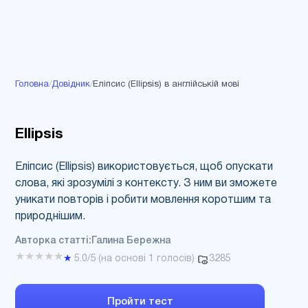
Головна
/
Довідник
/
Еліпсис (Ellipsis) в англійській мові
Ellipsis
Еліпсис (Ellipsis) використовується, щоб опускати
слова, які зрозумілі з контексту. З ним ви зможете
уникати повторів і робити мовлення коротшим та
природнішим.
Авторка статті:
Галина Бережна
★
★
★
★
★
3285
★
5.0
/5
·
(на основі
1
голосів)
·
Пройти тест