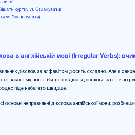
тавити)
(Вішати куртку vs Страчувати)
ити vs Засновувати)
ова в англійській мові (Irregular Verbs): вч
ильних дієслов за алфавітом досить складно. Але є секре
 та закономірності. Якщо розділити дієслова на логічні гру
 процес піде набагато швидше.
всі основні неправильні дієслова англійської мови, розбивши 