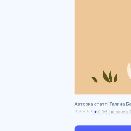
Авторка статті:
Галина Б
★
★
★
★
★
★
0.0
/5
·
(на основі