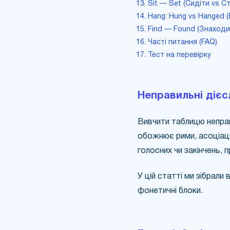
13. Sit — Set (Сидіти vs С
14. Hang: Hung vs Hanged 
15. Find — Found (Знаход
16. Часті питання (FAQ)
17. Тест на перевірку
Неправильні дієсл
Вивчити таблицю неправ
обожнює рими, асоціації
голосних чи закінчень,
У цій статті ми зібрали 
фонетичні блоки.