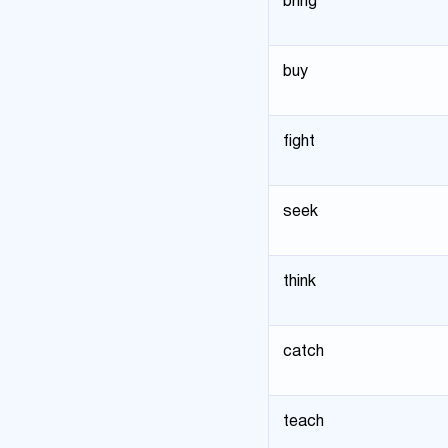
bring
buy
fight
seek
think
catch
teach