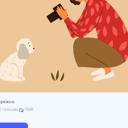
ережна
7998
0
голосів)
·