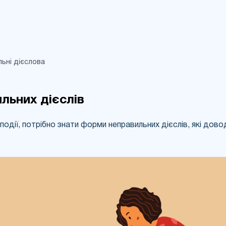
UA
RU
ьні дієслова
льних дієслів
події, потрібно знати форми неправильних дієслів, які дов