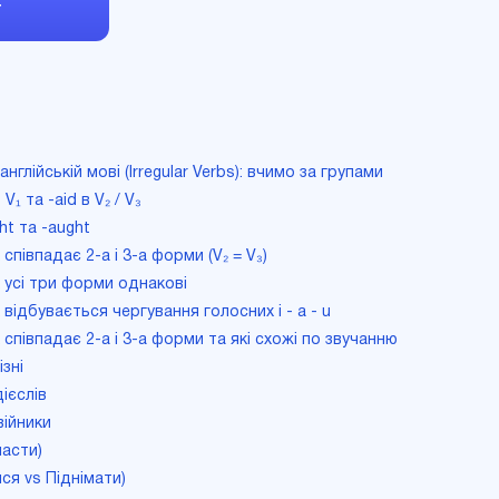
т
нглійській мові (Irregular Verbs): вчимо за групами
 V₁ та -aid в V₂ / V₃
ht та -aught
х співпадає 2-а і 3-а форми (V₂ = V₃)
их усі три форми однакові
х відбувається чергування голосних i - a - u
их співпадає 2-а і 3-а форми та які схожі по звучанню
ізні
ієслів
війники
ласти)
ися vs Піднімати)