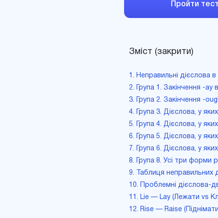
Пройти тес
Зміст (закрити)
1. Неправильні дієслова в а
2. Група 1. Закінчення -ay в
3. Група 2. Закінчення -oug
4. Група 3. Дієслова, у яки
5. Група 4. Дієслова, у як
6. Група 5. Дієслова, у яки
7. Група 6. Дієслова, у як
8. Група 8. Усі три форми р
9. Таблиця неправильних д
10. Проблемні дієслова-д
11. Lie — Lay (Лежати vs К
12. Rise — Raise (Піднімат