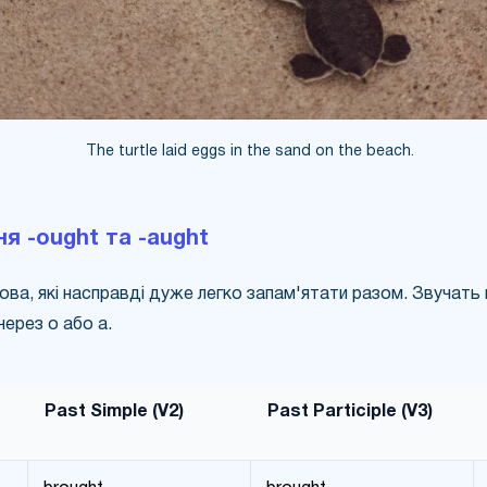
The turtle laid eggs in the sand on the beach.
ня -ought та -aught
ова, які насправді дуже легко запам'ятати разом. Звучать
 через o або a.
Past Simple (V2)
Past Participle (V3)