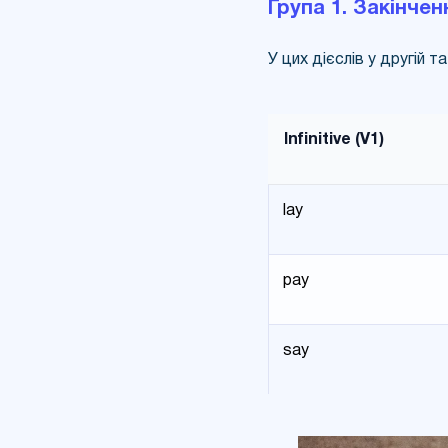
Група 1. Закінченн
У цих дієслів у другій т
Infinitive (V1)
lay
pay
say