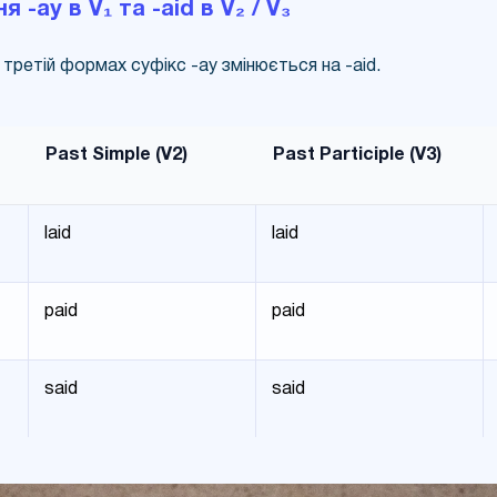
я -ay в V₁ та -aid в V₂ / V₃
а третій формах суфікс -ay змінюється на -aid.
Past Simple (V2)
Past Participle (V3)
laid
laid
paid
paid
said
said