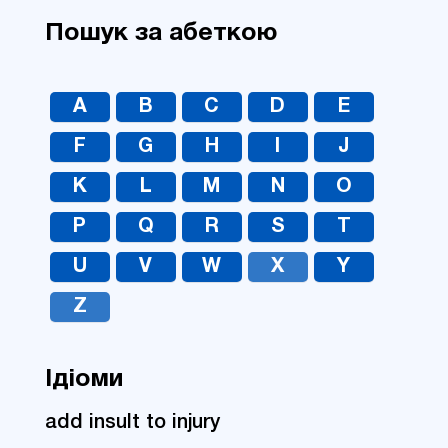
Пошук за абеткою
A
B
C
D
E
F
G
H
I
J
K
L
M
N
O
P
Q
R
S
T
U
V
W
X
Y
Z
Ідіоми
add insult to injury