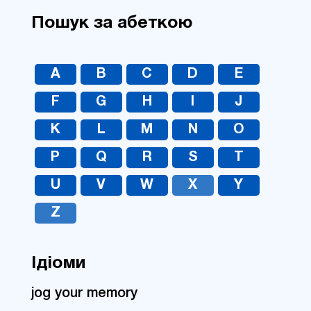
Пошук за абеткою
A
B
C
D
E
F
G
H
I
J
K
L
M
N
O
P
Q
R
S
T
U
V
W
X
Y
Z
Ідіоми
jog your memory