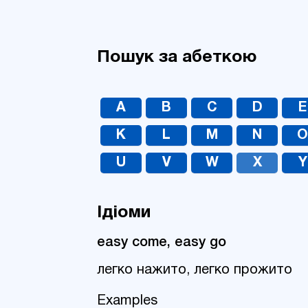
Пошук за абеткою
A
B
C
D
E
K
L
M
N
U
V
W
X
Y
Ідіоми
easy come, easy go
легко нажито, легко прожито
Examples