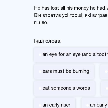
He has lost all his money he had 
Він втратив усі гроші, які вигра
пішло.
Інші слова
an eye for an eye (and a tooth
ears must be burning
eat someone's words
an early riser
an early