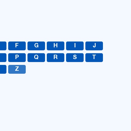
UA
RU
F
G
H
I
J
O
P
Q
R
S
T
Z