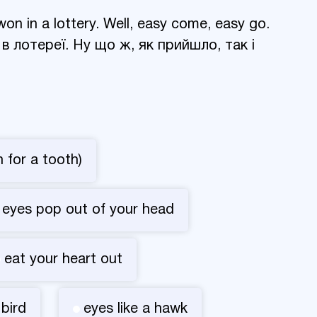
won in a lottery. Well, easy come, easy go.
в в лотереї. Ну що ж, як прийшло, так і
 for a tooth)
eyes pop out of your head
eat your heart out
 bird
eyes like a hawk