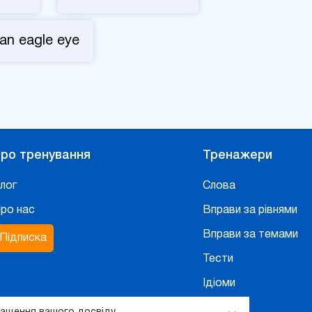
an eagle eye
ро тренування
Тренажери
лог
Слова
ро нас
Вправи за рівнями
Вправи за темами
Підписка
Тести
Ідіоми