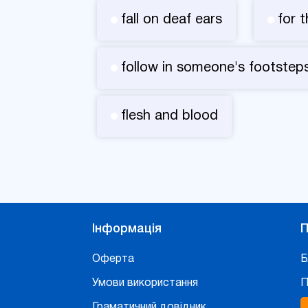
fall on deaf ears
for 
follow in someone's footstep
flesh and blood
Інформація
П
Оферта
Б
Умови використання
П
Граматичний довідник