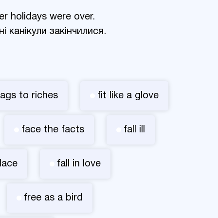
r holidays were over.
ні канікули закінчилися.
ags to riches
fit like a glove
face the facts
fall ill
place
fall in love
free as a bird