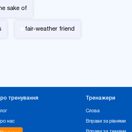
the sake of
s
fair-weather friend
ро тренування
Тренажери
лог
Слова
ро нас
Вправи за рівнями
Вправи за темами