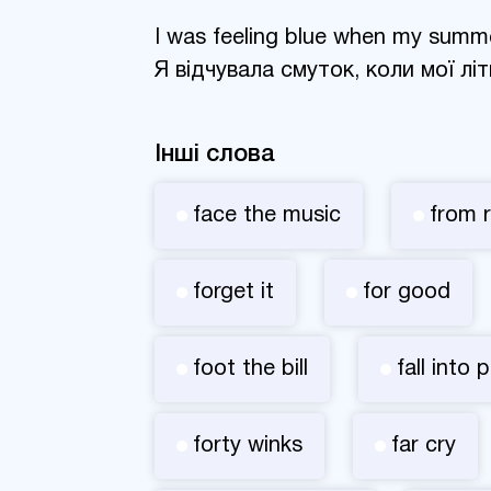
I was feeling blue when my summe
Я відчувала смуток, коли мої літ
Інші слова
face the music
from r
forget it
for good
foot the bill
fall into 
forty winks
far cry