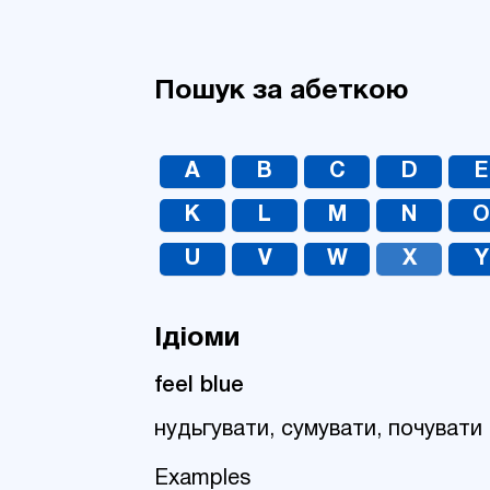
Пошук за абеткою
A
B
C
D
E
K
L
M
N
U
V
W
X
Y
Ідіоми
feel blue
нудьгувати, сумувати, почувати
Examples