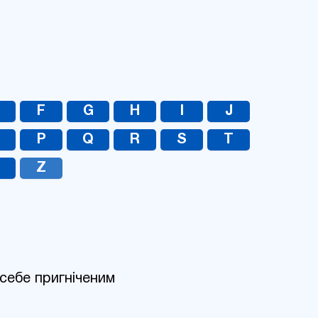
UA
RU
F
G
H
I
J
O
P
Q
R
S
T
Z
 себе пригніченим