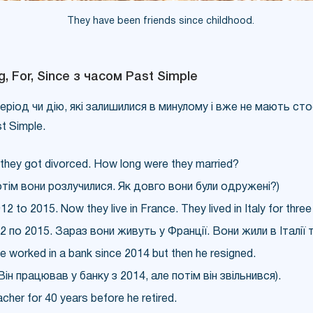
They have been friends since childhood.
, For, Since з часом Past Simple
еріод чи дію, які залишилися в минулому і вже не мають ст
 Simple.
they got divorced. How long were they married?
отім вони розлучилися. Як довго вони були одружені?)
012 to 2015. Now they live in France. They lived in Italy for three
12 по 2015. Зараз вони живуть у Франції. Вони жили в Італії т
 worked in a bank since 2014 but then he resigned.
Він працював у банку з 2014, але потім він звільнився).
cher for 40 years before he retired.