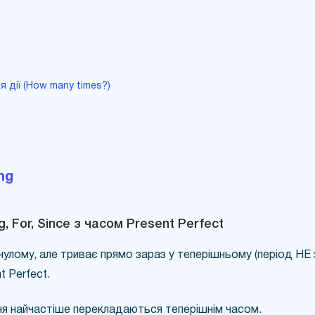
ня дії (How many times?)
ng
, For, Since з часом Present Perfect
нулому, але триває прямо зараз у теперішньому (період НЕ
 Perfect.
ня найчастіше перекладаються теперішнім часом.