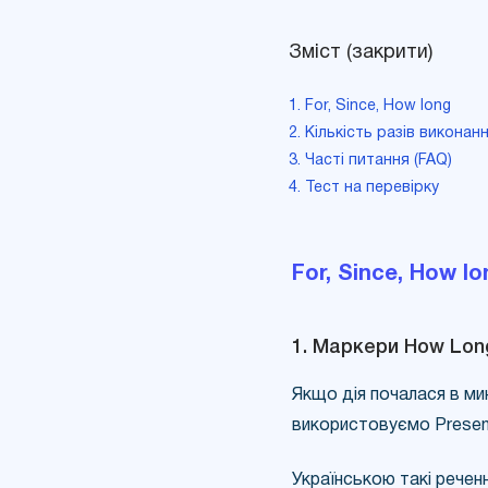
Зміст (закрити)
1. For, Since, How long
2. Кількість разів виконан
3. Часті питання (FAQ)
4. Тест на перевірку
For, Since, How lo
1. Маркери How Long
Якщо дія почалася в ми
використовуємо Present
Українською такі речен