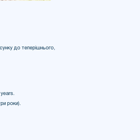
осунку до теперішнього,
 years.
ри роки).