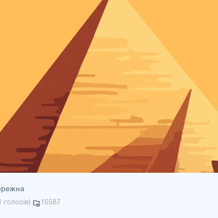
ережна
15587
1
голосів)
·