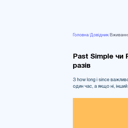
Головна
/
Довідник
/
Вживання 
Past Simple чи P
разів
З how long і since важли
один час, а якщо ні, інши