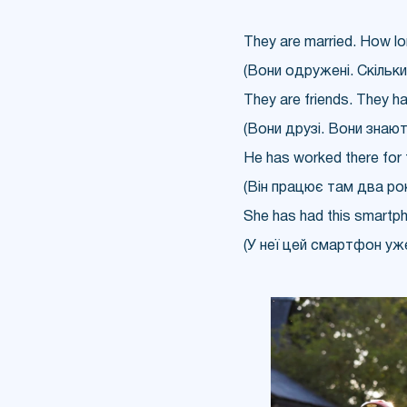
They are married. How lo
(Вони одружені. Скільк
They are friends. They h
(Вони друзі. Вони знаю
He has worked there for 
(Він працює там два рок
She has had this smartp
(У неї цей смартфон уже