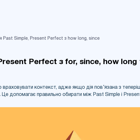
UA
RU
Past Simple, Present Perfect з how long, since
resent Perfect з for, since, how long
во враховувати контекст, адже якщо дія пов’язана з тепер
й. Це допомагає правильно обирати між Past Simple і Present