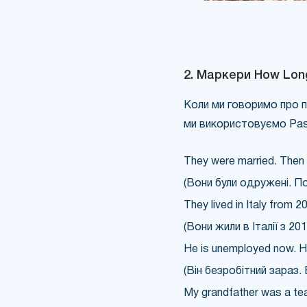
2. Маркери How Long
Коли ми говоримо про п
ми використовуємо Past
They were married. Then 
(Вони були одружені. П
They lived in Italy from 2
(Вони жили в Італії з 20
He is unemployed now. He
(Він безробітний зараз. 
My grandfather was a tea