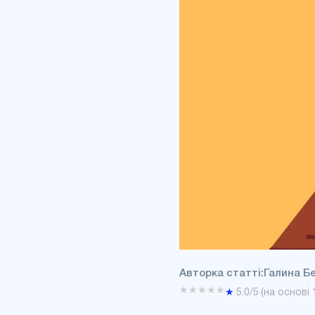
Авторка статті:
Галина Б
★
★
★
★
★
★
5.0
/5
·
(на основі