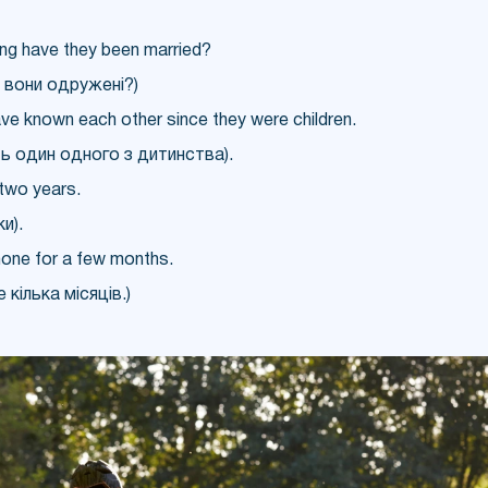
ng have they been married?
и вони одружені?)
ave known each other since they were children.
ть один одного з дитинства).
two years.
и).
hone for a few months.
 кілька місяців.)