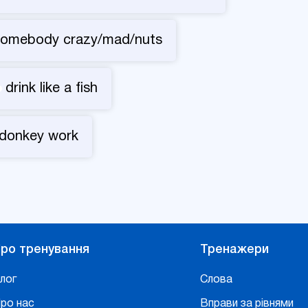
 somebody crazy/mad/nuts
drink like a fish
donkey work
ро тренування
Тренажери
лог
Слова
ро нас
Вправи за рівнями