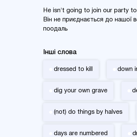
He isn't going to join our party to
Він не приєднається до нашої в
поодаль
Інші слова
dressed to kill
down i
dig your own grave
d
(not) do things by halves
days are numbered
d