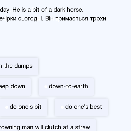
day. He is a bit of a dark horse.
ечірки сьогодні. Він тримається трохи
n the dumps
eep down
down-to-earth
do one's bit
do one's best
rowning man will clutch at a straw