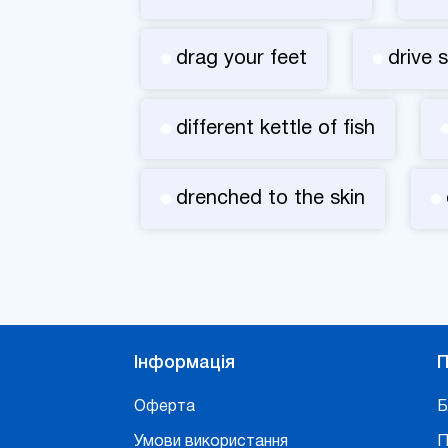
drag your feet
drive
different kettle of fish
drenched to the skin
Інформація
П
Оферта
Б
Умови використання
П