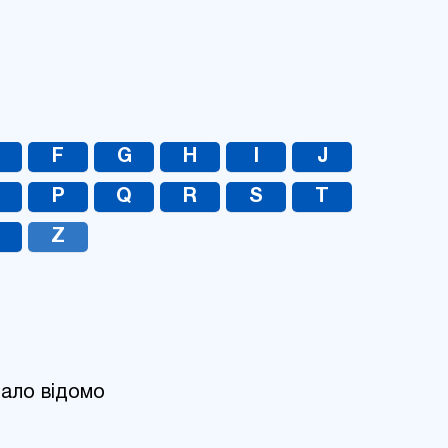
UA
RU
F
G
H
I
J
O
P
Q
R
S
T
Z
мало відомо