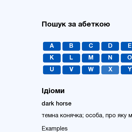
Пошук за абеткою
A
B
C
D
E
K
L
M
N
U
V
W
X
Y
Ідіоми
dark horse
темна конячка; особа, про яку 
Examples