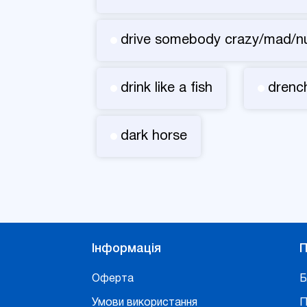
drive somebody crazy/mad/n
drink like a fish
drench
dark horse
Інформація
П
Оферта
Б
Умови використання
П