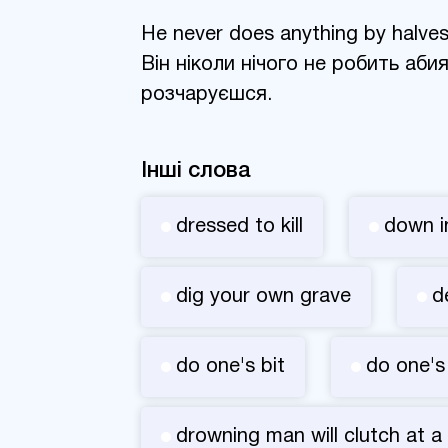
He never does anything by halves
Він ніколи нічого не робить аби
розчаруєшся.
Інші слова
dressed to kill
down i
dig your own grave
d
do one's bit
do one's
drowning man will clutch at a