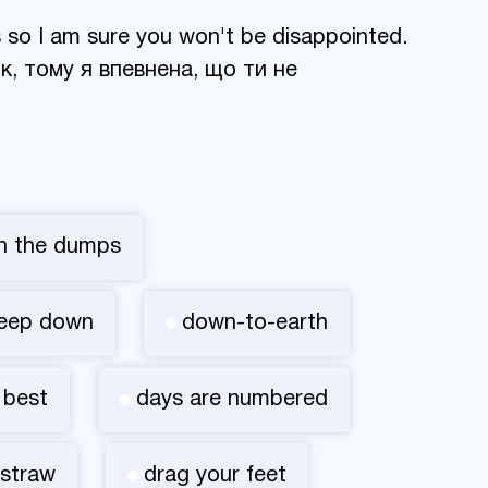
 so I am sure you won't be disappointed.
як, тому я впевнена, що ти не
n the dumps
eep down
down-to-earth
 best
days are numbered
 straw
drag your feet