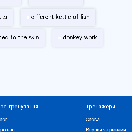
uts
different kettle of fish
ed to the skin
donkey work
ро тренування
Тренажери
лог
Слова
ро нас
Вправи за рівнями