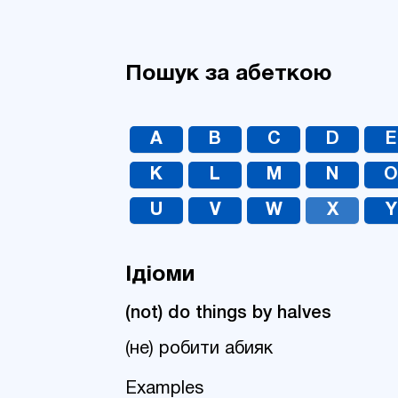
Пошук за абеткою
A
B
C
D
E
K
L
M
N
U
V
W
X
Y
Ідіоми
(not) do things by halves
(не) робити абияк
Examples