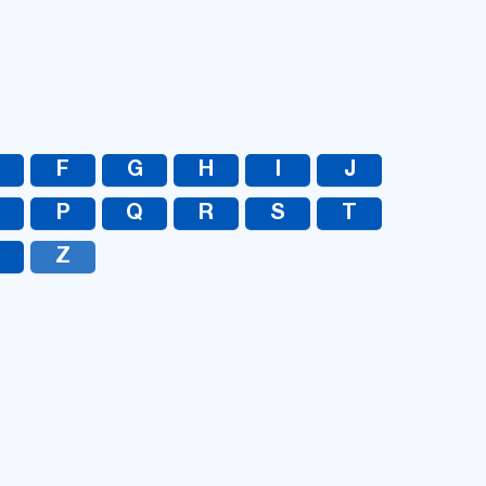
UA
RU
F
G
H
I
J
O
P
Q
R
S
T
Z