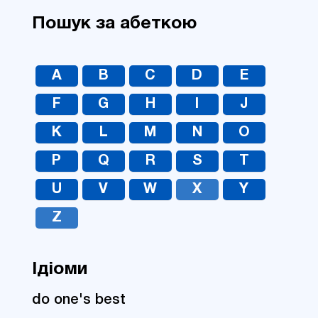
Пошук за абеткою
A
B
C
D
E
F
G
H
I
J
K
L
M
N
O
P
Q
R
S
T
U
V
W
X
Y
Z
Ідіоми
do one's best