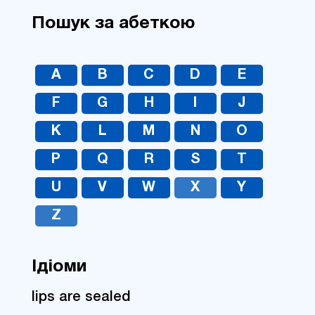
Пошук за абеткою
A
B
C
D
E
F
G
H
I
J
K
L
M
N
O
P
Q
R
S
T
U
V
W
X
Y
Z
Ідіоми
lips are sealed