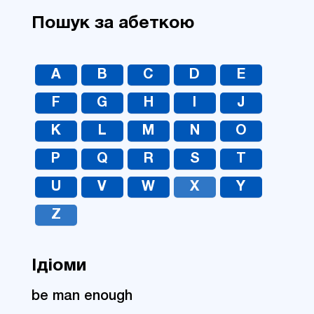
Пошук за абеткою
A
B
C
D
E
F
G
H
I
J
K
L
M
N
O
P
Q
R
S
T
U
V
W
X
Y
Z
Ідіоми
be man enough