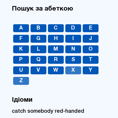
Пошук за абеткою
A
B
C
D
E
F
G
H
I
J
K
L
M
N
O
P
Q
R
S
T
U
V
W
X
Y
Z
Ідіоми
catch somebody red-handed