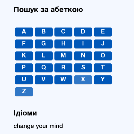
Пошук за абеткою
A
B
C
D
E
F
G
H
I
J
K
L
M
N
O
P
Q
R
S
T
U
V
W
X
Y
Z
Ідіоми
change your mind