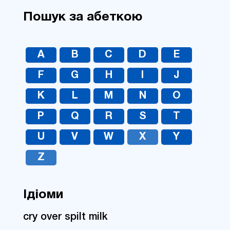
Пошук за абеткою
A
B
C
D
E
F
G
H
I
J
K
L
M
N
O
P
Q
R
S
T
U
V
W
X
Y
Z
Ідіоми
cry over spilt milk