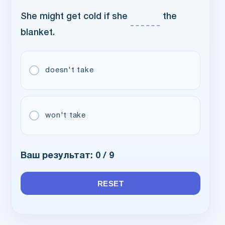
She might get cold if she
text
the
blanket.
doesn't take
won't take
Ваш результат:
0
/ 9
RESET