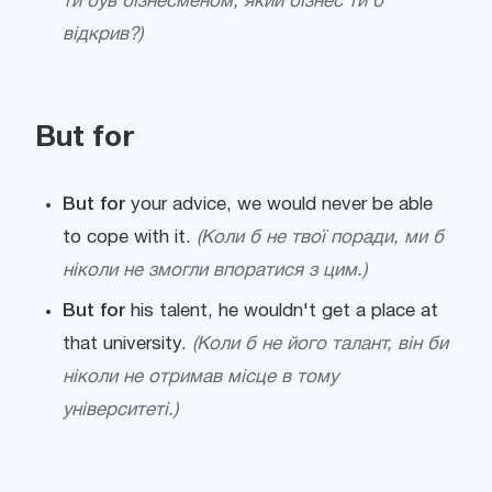
ти був бізнесменом, який бізнес ти б
відкрив?)
But for
But for
your advice, we would never be able
to cope with it.
(Коли б не твої поради, ми б
ніколи не змогли впоратися з цим.)
But for
his talent, he wouldn't get a place at
that university.
(Коли б не його талант, він би
ніколи не отримав місце в тому
університеті.)