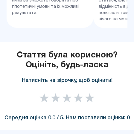
ними ви зможете говорити про
статися, але не
гіпотетичні умови та їх можливі
відмінність від 
результати.
полягає в тому,
нічого не можна.
Стаття була корисною?
Оцініть, будь-ласка
Натисніть на зірочку, щоб оцінити!
★
★
★
★
★
Середня оцінка
0.0
/ 5. Нам поставили оцінки:
0