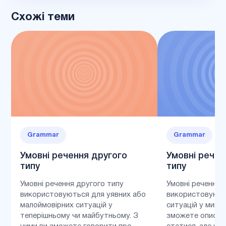
Схожі теми
Grammar
Grammar
Умовні речення другого
Умовні речен
типу
типу
Умовні речення другого типу
Умовні речення 
використовуються для уявних або
використовують
малоймовірних ситуацій у
ситуацій у минул
теперішньому чи майбутньому. З
зможете описува