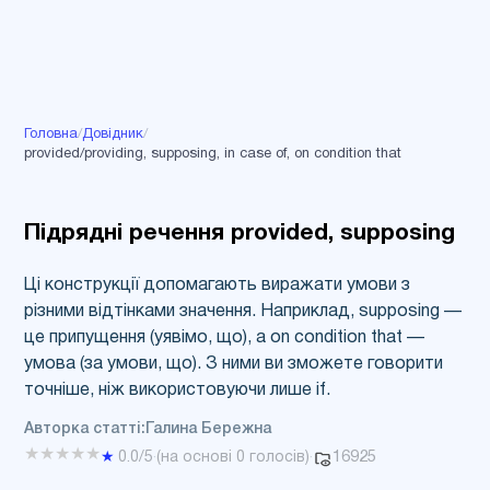
Головна
/
Довідник
/
provided/providing, supposing, in case of, on condition that
Підрядні речення provided, supposing
Ці конструкції допомагають виражати умови з
різними відтінками значення. Наприклад, supposing —
це припущення (уявімо, що), а on condition that —
умова (за умови, що). З ними ви зможете говорити
точніше, ніж використовуючи лише if.
Авторка статті:
Галина Бережна
★
★
★
★
★
16925
★
0.0
/5
·
(на основі
0
голосів)
·