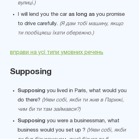
вулиці.)
I will lend you the car
as long as
you promise
to drive carefully.
(Я дам тобі машину, якщо
ти пообіцяєш їхати обережно.)
вправи на усі типи умовних речень
Supposing
Supposing
you lived in Paris, what would you
do there?
(Уяви собі, якби ти жив в Парижі,
чим би ти там займався?)
Supposing
you were a businessman, what
business would you set up ?
(Уяви собі, якби