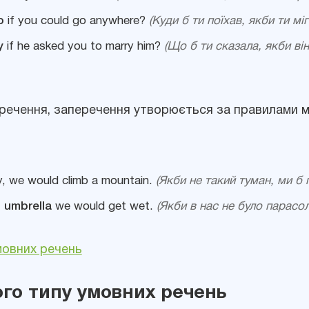
o
if you could go anywhere?
(Куди б ти поїхав, якби ти мі
y
if he asked you to marry him?
(Що б ти сказала, якби ві
 речення, заперечення утворюється за правилами 
, we would climb a mountain.
(Якби не такий туман, ми б п
n umbrella
we would get wet.
(Якби в нас не було парасо
мовних речень
гого типу умовних речень