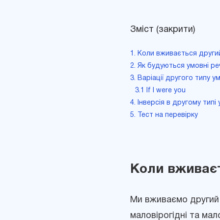
Зміст (закрити)
1. Коли вживається други
2. Як будуються умовні р
3. Варіації другого типу 
3.1 If I were you
4. Інверсія в другому типі
5. Тест на перевірку
Коли вживаєт
Ми вживаємо другий т
маловірогідні та мало