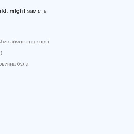
ld, might
замість
 якби займався краще.)
)
повинна була