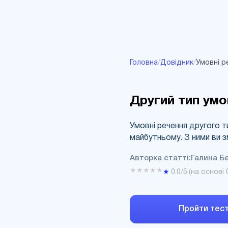
Головна
/
Довідник
/
Умовні р
Другий тип умо
Умовні речення другого т
майбутньому. З ними ви з
Авторка статті:
Галина Б
★
★
★
★
★
★
0.0
/5
·
(на основі
Пройти тес