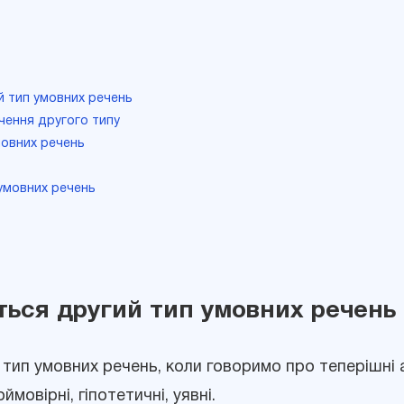
й тип умовних речень
ечення другого типу
умовних речень
 умовних речень
ься другий тип умовних речень
ип умовних речень, коли говоримо про теперішні аб
ймовірні, гіпотетичні, уявні.