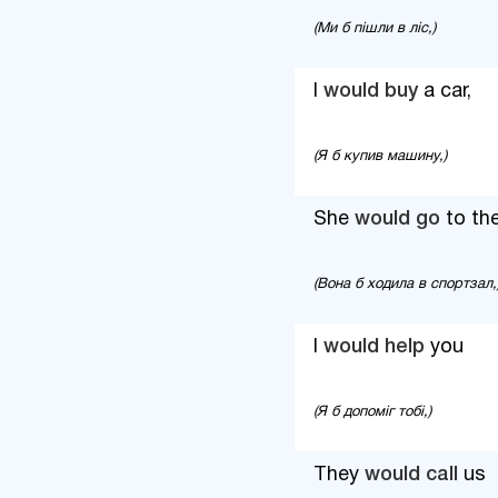
(Ми б пішли в ліс,)
I
would buy
a car,
(Я б купив машину,)
She
would go
to th
(Вона б ходила в спортзал,
I
would help
you
(Я б допоміг тобі,)
They
would call
us