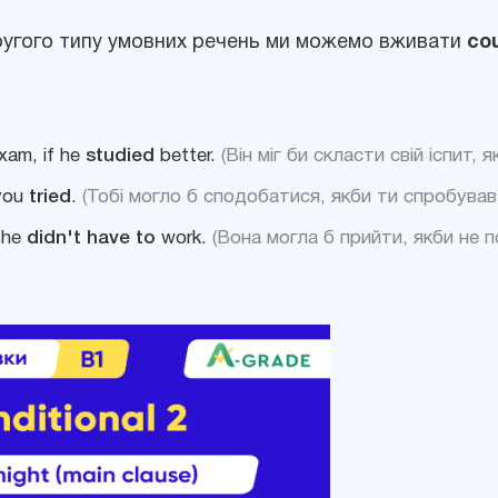
другого типу умовних речень ми можемо вживати
cou
xam, if he
studied
better.
(Він міг би скласти свій іспит,
 you
tried
.
(Тобі могло б сподобатися, якби ти спробував.
she
didn't have to
work.
(Вона могла б прийти, якби не 