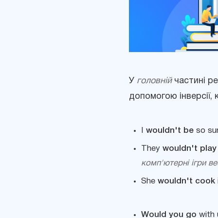
У
головній
частині р
допомогою інверсії, 
I
wouldn't be
so sur
They
wouldn't play
комп'ютерні ігри ве
She
wouldn't cook
Would you go
with 