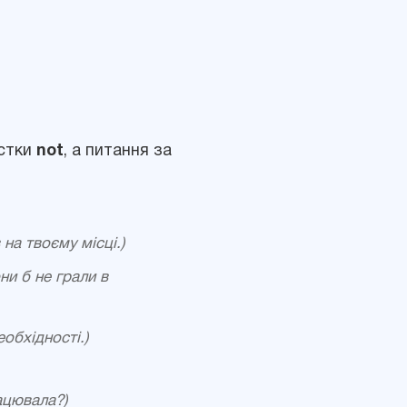
астки
not
, а питання за
 на твоєму місці.)
ни б не грали в
еобхідності.)
рацювала?)