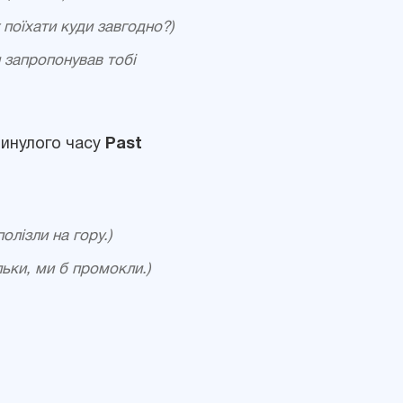
г поїхати куди завгодно?)
н запропонував тобі
минулого часу
Past
олізли на гору.)
льки, ми б промокли.)