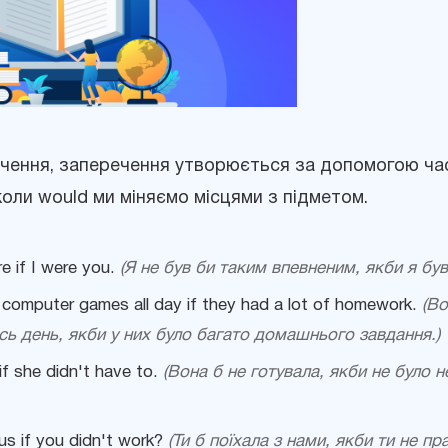
ечення, заперечення утворюється за допомогою ч
коли would ми міняємо місцями з підметом.
e if I were you.
(Я не був би таким впевненим, якби я був
computer games all day if they had a lot of homework.
(Во
сь день, якби у них було багато домашнього завдання.)
if she didn't have to.
(Вона б не готувала, якби не було н
us if you didn't work?
(Ти б поїхала з нами, якби ти не п