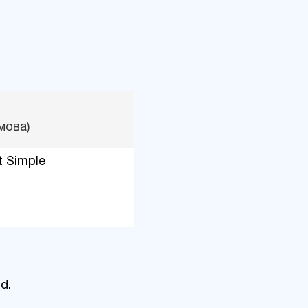
мова)
t Simple
d.