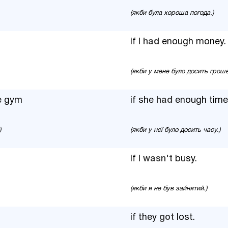
(якби була хороша погода.)
if I
had
enough money.
(якби у мене було досить гроше
e gym
if she
had
enough time
)
(якби у неї було досить часу.)
if I
wasn't
busy.
(якби я не був зайнятий.)
if they
got
lost.