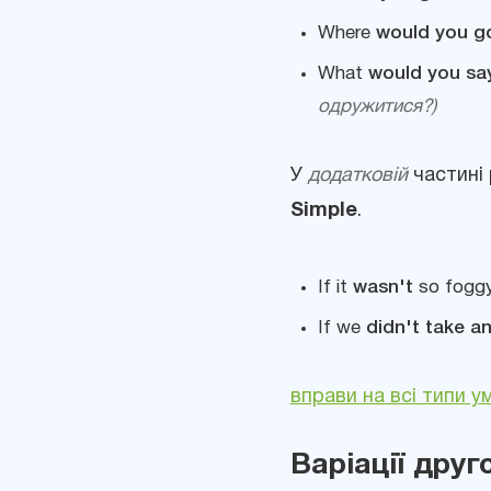
Where
would you g
What
would you sa
одружитися?)
У
додатковій
частині
Simple
.
If it
wasn't
so foggy
If we
didn't take a
вправи на всі типи у
Варіації дру