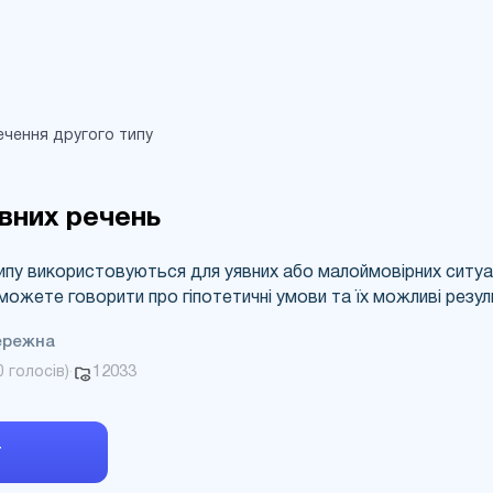
UA
RU
ечення другого типу
вних речень
ипу використовуються для уявних або малоймовірних ситуа
можете говорити про гіпотетичні умови та їх можливі резул
ережна
12033
0
голосів)
·
т