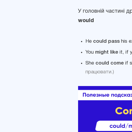
У головній частині 
would
He
could pass
his e
You
might like
it, if
She
could come
if 
працювати.)